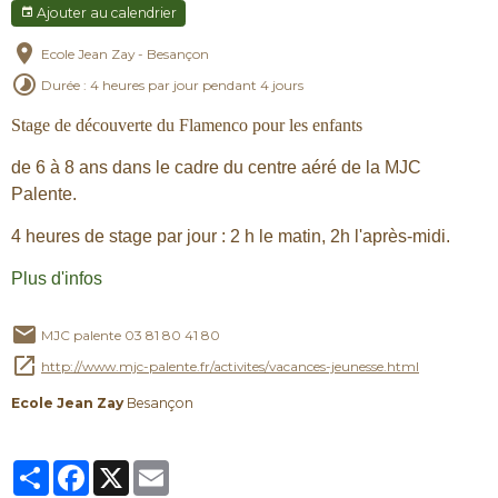
Ajouter au calendrier
Ecole Jean Zay - Besançon
Durée : 4 heures par jour pendant 4 jours
Stage de découverte du Flamenco pour les enfants
de 6 à 8 ans dans le cadre du centre aéré de la MJC
Palente.
4 heures de stage par jour : 2 h le matin, 2h l'après-midi.
Plus d'infos
MJC palente 03 81 80 41 80
http://www.mjc-palente.fr/activites/vacances-jeunesse.html
Ecole Jean Zay
Besançon
Partager
Facebook
X
Email